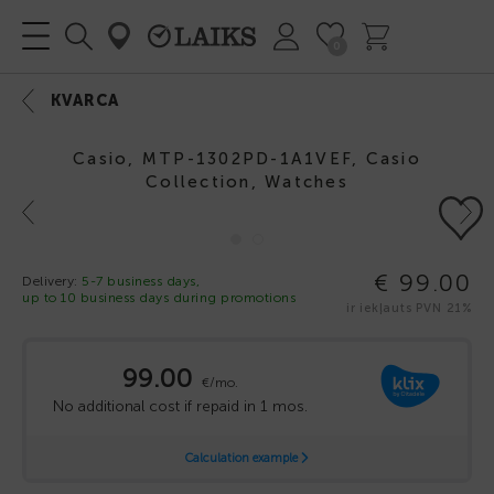
0
KVARCA
Casio, MTP-1302PD-1A1VEF, Casio
Collection, Watches
Previous
Next
€ 99.00
Delivery:
5-7 business days,
up to 10 business days during promotions
ir iekļauts PVN 21%