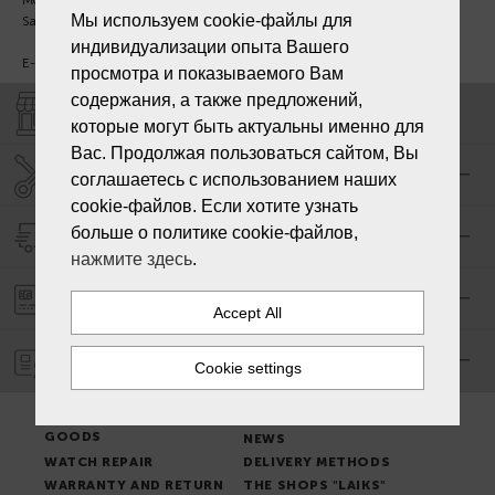
Мы используем cookie-файлы для
Sat - Sun. - Out.
индивидуализации опыта Вашего
E-mail:
info@laiksjewellery.lv
просмотра и показываемого Вам
содержания, а также предложений,
SHOPS "LAIKS"
которые могут быть актуальны именно для
Вас. Продолжая пользоваться сайтом, Вы
SERVICE CENTER "LAIKS"
соглашаетесь с использованием наших
cookie-файлов. Если хотите узнать
больше о политике cookie-файлов,
DELIVERY
нажмите здесь
.
PAYMENT ORDER
WARRANTY
PLACE OF ISSUE OF
TERMS & CONDITIONS
GOODS
NEWS
WATCH REPAIR
DELIVERY METHODS
WARRANTY AND RETURN
THE SHOPS "LAIKS"