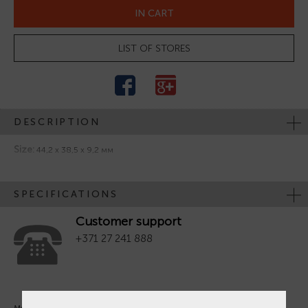
IN CART
LIST OF STORES
DESCRIPTION
Size:
44,2 x 38,5 x 9,2 мм
SPECIFICATIONS
Customer support
+371 27 241 888
Mon. - Fri. 09:00 - 18:00