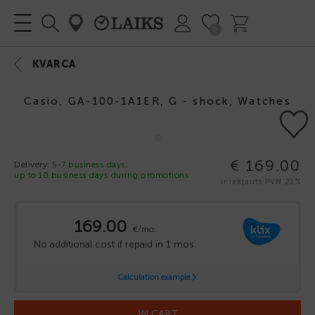
0
KVARCA
Casio, GA-100-1A1ER, G - shock, Watches
€ 169.00
Delivery:
5-7 business days,
up to 10 business days during promotions
ir iekļauts PVN 21%
IN CART