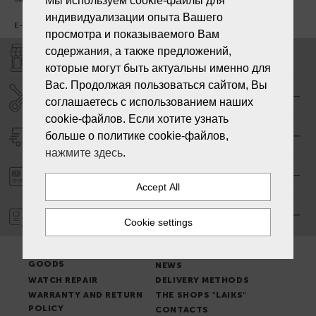
Мы используем cookie-файлы для
индивидуализации опыта Вашего
E-mail:
info@laiksjewellery.lv
просмотра и показываемого Вам
содержания, а также предложений,
SHOPS "LAIKS"
которые могут быть актуальны именно для
Вас. Продолжая пользоваться сайтом, Вы
SERVICE CENTER "LAIKS"
соглашаетесь с использованием наших
cookie-файлов. Если хотите узнать
больше о политике cookie-файлов,
DELIVERY
нажмите здесь
.
PAYMENT ORDER
WARRANTY
PLACE OF ISSUE OF
TERMS & CONDITIONS
GOODS
NEWS
WATCH REPAIR
DELIVERY METHODS
WARRANTY AND RETURN
THE SHOPS "LAIKS"
POLICY
CONTACTS