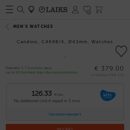
0
MEN'S WATCHES
Candino, C4698/4, Ø41mm, Watches
€ 379.00
Delivery:
5-7 business days,
up to 10 business days during promotions
ir iekļauts PVN 21%
IN CART