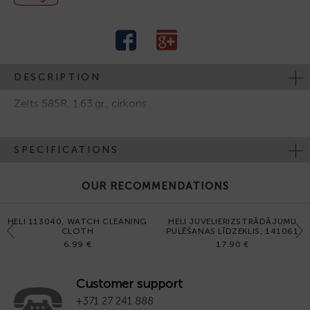
DESCRIPTION
Zelts 585R, 1.63.gr., cirkons
SPECIFICATIONS
OUR RECOMMENDATIONS
HELI 113040, WATCH CLEANING
HELI JUVELIERIZSTRĀDĀJUMU
Previous
Next
CLOTH
PULĒŠANAS LĪDZEKLIS, 141061
6.99 €
17.90 €
Customer support
+371 27 241 888