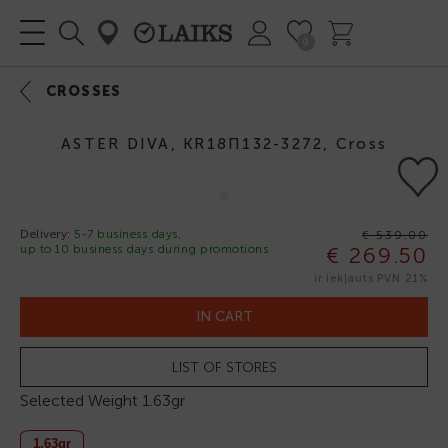
0
CROSSES
ASTER DIVA, KR18П132-3272, Cross
Delivery:
5-7 business days,
€ 539.00
up to 10 business days during promotions
€ 269.50
-50%
ir iekļauts PVN 21%
IN CART
LIST OF STORES
Selected Weight
1.63gr
1.63gr