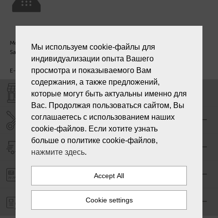
Mon. - Fri. 09:00 - 18:00
Мы используем cookie-файлы для
Sat - Sun. - Out.
индивидуализации опыта Вашего
просмотра и показываемого Вам
E-mail:
info@laiksjewellery.lv
содержания, а также предложений,
SHOPS "LAIKS"
которые могут быть актуальны именно для
Вас. Продолжая пользоваться сайтом, Вы
соглашаетесь с использованием наших
SERVICE CENTER "LAIKS"
cookie-файлов. Если хотите узнать
больше о политике cookie-файлов,
DELIVERY
нажмите здесь
.
PAYMENT ORDER
WARRANTY