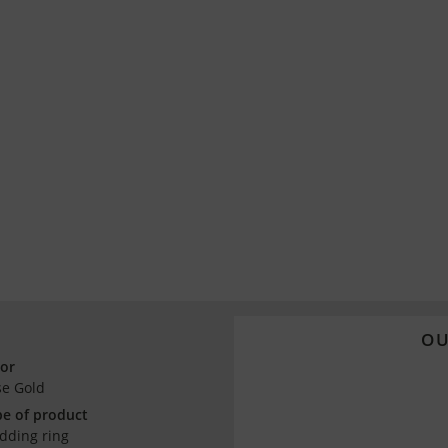
OU
lor
se Gold
e of product
dding ring