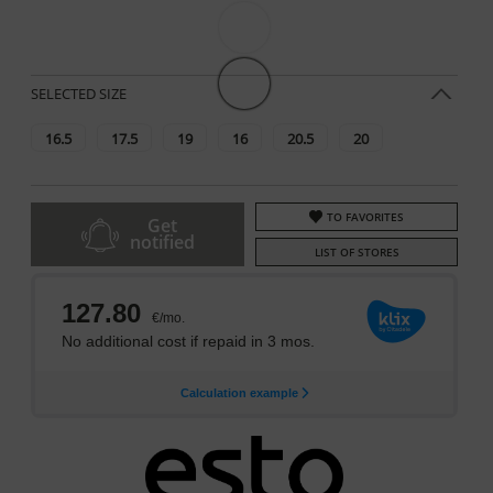
SELECTED SIZE
16.5
17.5
19
16
20.5
20
TO FAVORITES
Get
notified
LIST OF STORES