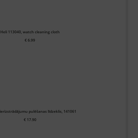
Heli 113040, watch cleaning cloth
€ 6.99
lierizstrādājumu pulēšanas līdzeklis, 141061
€ 17.90