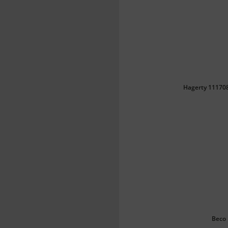
Hagerty 111708
Beco 