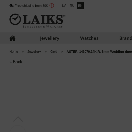
Free shipping from 80€
LV
RU
EN
Jewellery
Watches
Brand
Home
Jewellery
Gold
ASTER, 143079.14K.R, 3mm Wedding ring
«
Back