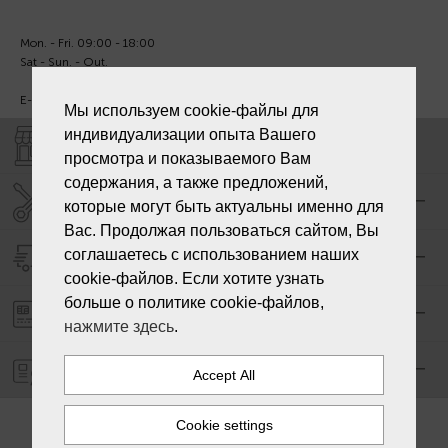
Mon. - Fri. 09:00 - 18:00
Sat - Sun. - Out.
E-mail:
info@laiksjewellery.lv
Мы используем cookie-файлы для
индивидуализации опыта Вашего
SHOPS "LAIKS"
просмотра и показываемого Вам
содержания, а также предложений,
SERVICE CENTER "LAIKS"
которые могут быть актуальны именно для
Вас. Продолжая пользоваться сайтом, Вы
соглашаетесь с использованием наших
DELIVERY
cookie-файлов. Если хотите узнать
больше о политике cookie-файлов,
PAYMENT ORDER
нажмите здесь
.
WARRANTY
PLACE OF ISSUE OF
TERMS & CONDITIONS
GOODS
NEWS