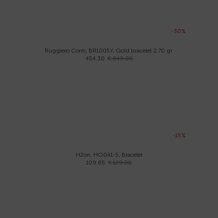
-30%
Ruggiero Conti, BR1005Y, Gold bracelet 2.70 gr.
454.30
€ 649.00
-15%
H2on, HO041-5, Bracelet
109.65
€ 129.00