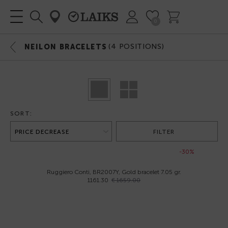
0
(
4
POSITIONS)
NEILON BRACELETS
SORT:
FILTER
-30%
Ruggiero Conti, BR2007Y, Gold bracelet 7.05 gr.
1161.30
€ 1659.00