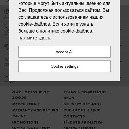
E-mail:
info@laiksjewellery.lv
которые могут быть актуальны именно для
Вас. Продолжая пользоваться сайтом, Вы
SHOPS "LAIKS"
соглашаетесь с использованием наших
cookie-файлов. Если хотите узнать
SERVICE CENTER "LAIKS"
больше о политике cookie-файлов,
нажмите здесь
.
DELIVERY
PAYMENT ORDER
WARRANTY
PLACE OF ISSUE OF
TERMS & CONDITIONS
GOODS
NEWS
WATCH REPAIR
DELIVERY METHODS
WARRANTY AND RETURN
THE SHOPS "LAIKS"
POLICY
CONTACTS
PROMOTIONS
SĪKDATŅU POLITIKA
AKCIJA “KARALIENE”
AKCIJA “SERVISS”