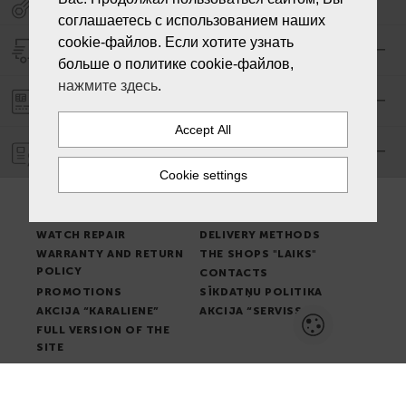
соглашаетесь с использованием наших
cookie-файлов. Если хотите узнать
DELIVERY
больше о политике cookie-файлов,
нажмите здесь
.
PAYMENT ORDER
WARRANTY
PLACE OF ISSUE OF
TERMS & CONDITIONS
GOODS
NEWS
WATCH REPAIR
DELIVERY METHODS
WARRANTY AND RETURN
THE SHOPS "LAIKS"
POLICY
CONTACTS
PROMOTIONS
SĪKDATŅU POLITIKA
AKCIJA “KARALIENE”
AKCIJA “SERVISS”
FULL VERSION OF THE
SITE