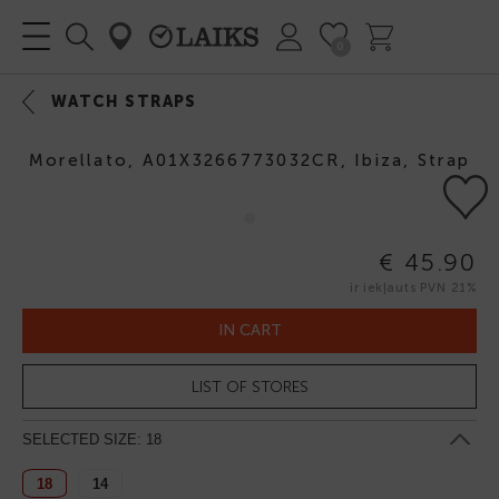
0
WATCH STRAPS
Morellato, A01X3266773032CR, Ibiza, Strap
€ 45.90
ir iekļauts PVN 21%
IN CART
LIST OF STORES
SELECTED SIZE:
18
18
14