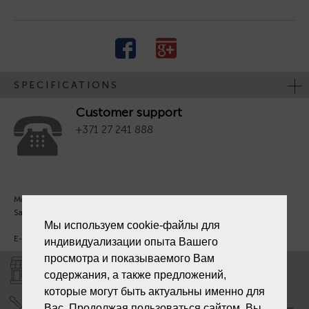
SPECIFICATIONS
Customer support
+371 27 241 888
Mon. - Fri. 09:00 - 18:00
Sat - Sun. - Out.
Мы используем cookie-файлы для
E-mail:
info@laiksjewellery.lv
индивидуализации опыта Вашего
просмотра и показываемого Вам
SHOPS "LAIKS"
содержания, а также предложений,
которые могут быть актуальны именно для
SERVICE CENTER "LAIKS"
Вас. Продолжая пользоваться сайтом, Вы