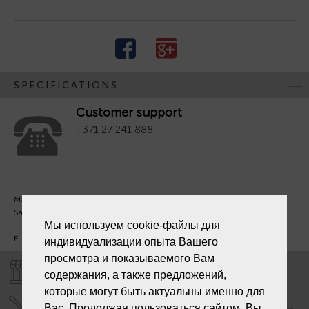
SPECIFICATIONS
Customer support
+371 27 241 888
Mon. - Fri. 09:00 - 18:00
Sat - Sun. - Out.
Мы используем cookie-файлы для
E-mail:
info@laiksjewellery.lv
индивидуализации опыта Вашего
просмотра и показываемого Вам
SHOPS "LAIKS"
содержания, а также предложений,
которые могут быть актуальны именно для
SERVICE CENTER "LAIKS"
Вас. Продолжая пользоваться сайтом, Вы