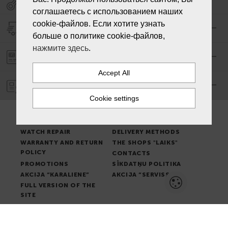
соглашаетесь с использованием наших
cookie-файлов. Если хотите узнать
DELIVERY
больше о политике cookie-файлов,
нажмите здесь
.
PAYMENT ORDER
WARRANTY
PLACE OF ISSUE OF
TERMS & CONDITIONS
GOODS
NEWS
WATCH REPAIR
DELIVERY METHODS
WARRANTY AND RETURN
THE SHOPS "LAIKS"
POLICY
CONTACTS
PROMOTIONS
SĪKDATŅU POLITIKA
AKCIJA “KARALIENE”
AKCIJA “SERVISS”
FULL VERSION OF THE
SITE