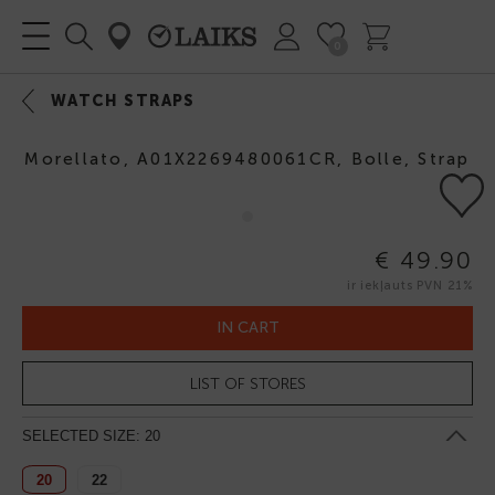
0
WATCH STRAPS
Morellato, A01X2269480061CR, Bolle, Strap
€ 49.90
ir iekļauts PVN 21%
IN CART
LIST OF STORES
SELECTED SIZE:
20
20
22