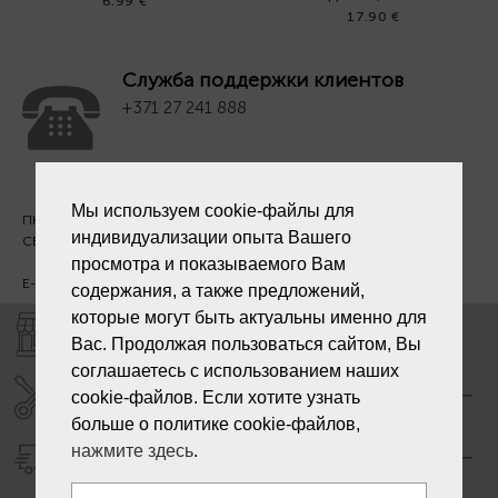
6.99 €
17.90 €
Служба поддержки клиентов
+371 27 241 888
Мы используем cookie-файлы для
ПН. - ПТ. 09:00 - 18:00
индивидуализации опыта Вашего
СБ - ВС - выходной
просмотра и показываемого Вам
E-mail:
info@laiksjewellery.lv
содержания, а также предложений,
которые могут быть актуальны именно для
МАГАЗИНЫ "LAIKS"
Вас. Продолжая пользоваться сайтом, Вы
соглашаетесь с использованием наших
СЕРВИС ЦЕНТР "LAIKS"
cookie-файлов. Если хотите узнать
больше о политике cookie-файлов,
нажмите здесь
.
ДОСТАВКА