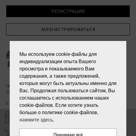
ЗАРЕГИСТРИРОВАТЬСЯ
Служба поддержки клиентов
Мы используем cookie-файлы для
+371 27 241 888
индивидуализации опыта Вашего
просмотра и показываемого Вам
содержания, а также предложений,
которые могут быть актуальны именно для
ПН. - ПТ. 09:00 - 18:00
Вас. Продолжая пользоваться сайтом, Вы
СБ - ВС - выходной
соглашаетесь с использованием наших
E-mail:
info@laiksjewellery.lv
cookie-файлов. Если хотите узнать
больше о политике cookie-файлов,
МАГАЗИНЫ "LAIKS"
нажмите здесь
.
СЕРВИС ЦЕНТР "LAIKS"