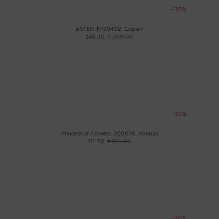
-30%
ASTER, PF29492, Серьги
146.30
€ 209.00
-30%
Princess of Flowers, 200076, Кольцо
111.30
€ 159.00
-30%