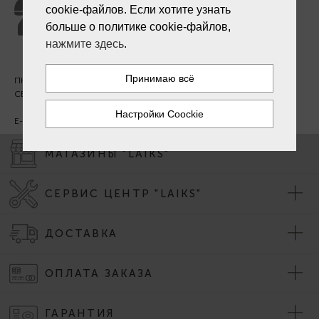
+371 27 241 888
cookie-файлов. Если хотите узнать
больше о политике cookie-файлов,
нажмите здесь
.
ПН. - ПТ. 09:00 - 18:00
СБ - ВС - выходной
E-mail:
info@laiksjewellery.lv
МАГАЗИНЫ "LAIKS"
СЕРВИС ЦЕНТР "LAIKS"
ДОСТАВКА
ОПЛАТА ЗАКАЗА
ГАРАНТИЯ