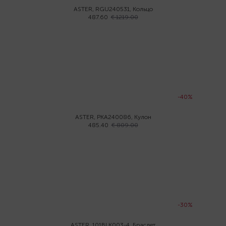
ASTER, RGU240531, Кольцо
487.60
€ 1219.00
-40%
ASTER, PKA240086, Кулон
485.40
€ 809.00
-30%
ASTER, 101BLK003-4, Браслет