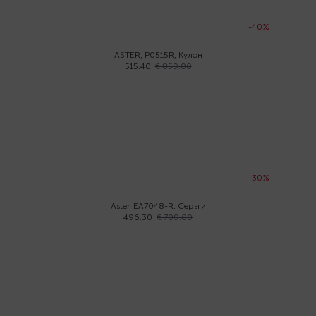
-40%
ASTER, P0515R, Кулон
515.40
€ 859.00
-30%
Aster, EA7048-R, Серьги
496.30
€ 709.00