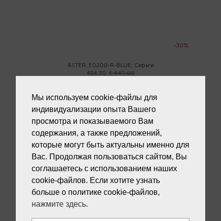
-30%
ASTER, E0200-R-BLUE, Серьги
454.30
€ 649.00
Мы используем cookie-файлы для
индивидуализации опыта Вашего
просмотра и показываемого Вам
содержания, а также предложений,
которые могут быть актуальны именно для
-30%
Вас. Продолжая пользоваться сайтом, Вы
соглашаетесь с использованием наших
ASTER, N12248R, Колье
447.30
€ 639.00
cookie-файлов. Если хотите узнать
больше о политике cookie-файлов,
нажмите здесь
.