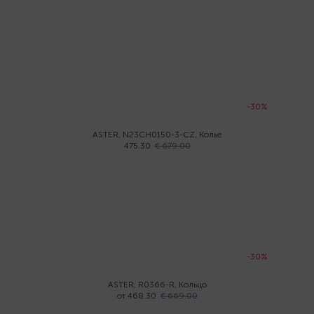
-30%
ASTER, N23CH0150-3-CZ, Колье
475.30
€ 679.00
-30%
ASTER, R0366-R, Кольцо
от 468.30
€ 669.00