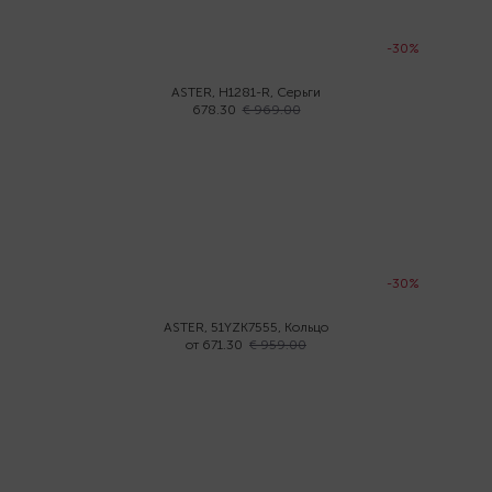
-30%
ASTER, H1281-R, Серьги
678.30
€ 969.00
-30%
ASTER, 51YZK7555, Кольцо
от 671.30
€ 959.00