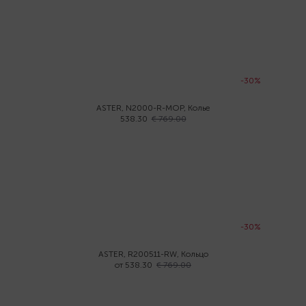
-30%
ASTER, N2000-R-MOP, Колье
538.30
€ 769.00
-30%
ASTER, R200511-RW, Кольцо
от 538.30
€ 769.00