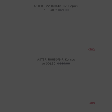
ASTER, E22DK0446-CZ, Серьги
608.30
€ 869.00
-30%
ASTER, R0856/1-R, Кольцо
от 601.30
€ 859.00
-30%