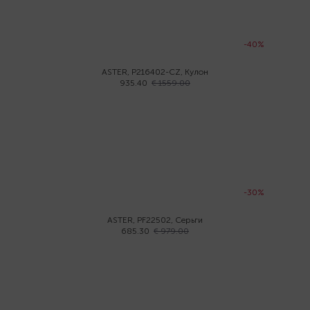
-40%
ASTER, P216402-CZ, Кулон
935.40
€ 1559.00
-30%
ASTER, PF22502, Серьги
685.30
€ 979.00