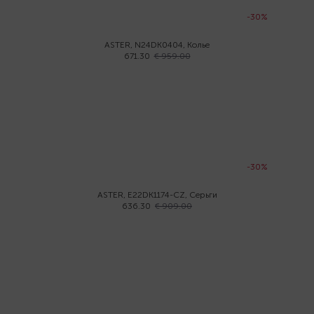
-30%
ASTER, N24DK0404, Колье
671.30
€ 959.00
-30%
ASTER, E22DK1174-CZ, Серьги
636.30
€ 909.00