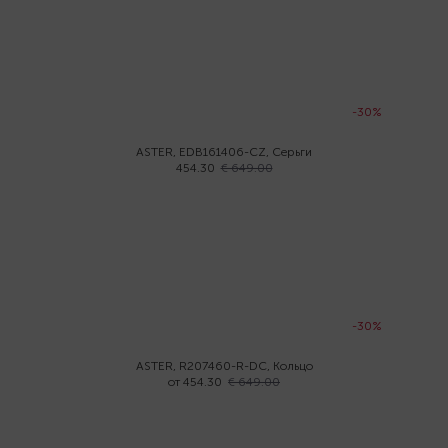
-30%
ASTER, EDB161406-CZ, Серьги
454.30
€ 649.00
-30%
ASTER, R207460-R-DC, Кольцо
от 454.30
€ 649.00