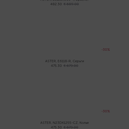
482.30
€ 689.00
-30%
ASTER, E6118-R, Серьги
475.30
€ 679.00
-30%
ASTER, N23DK1255-CZ, Колье
475.30
€ 679.00