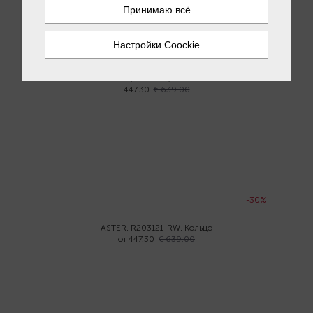
-30%
Aster, E6921-R, Серьги
447.30
€ 639.00
-30%
ASTER, R203121-RW, Кольцо
от 447.30
€ 639.00