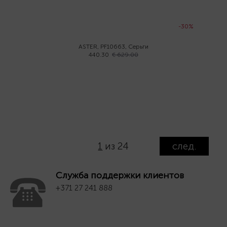
-30%
ASTER, PF10663, Серьги
440.30
€ 629.00
1
из 24
след.
Служба поддержки клиентов
+371 27 241 888