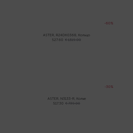
-60%
ASTER, R24DK0368, Кольцо
527.60
€ 1319.00
-30%
ASTER, N3133-R, Колье
517.30
€ 739.00