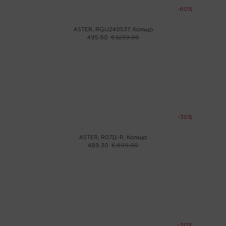
-60%
ASTER, RGU240537, Кольцо
495.60
€ 1239.00
-30%
ASTER, R0711-R, Кольцо
489.30
€ 699.00
-30%