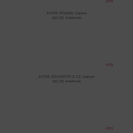
-30%
ASTER, PF11488, Серьги
622.30
€ 889.00
-30%
ASTER, EDC160773-2-CZ, Серьги
615.30
€ 879.00
-30%