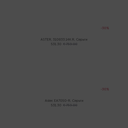
-30%
ASTER, 310833.14K.R, Серьги
531.30
€ 759.00
-30%
Aster, EA7050-R, Серьги
531.30
€ 759.00