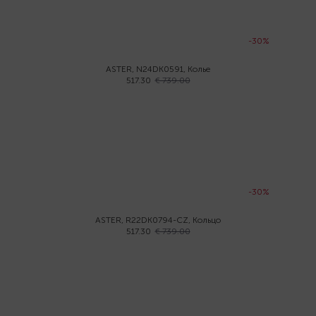
-30%
ASTER, N24DK0591, Колье
517.30
€ 739.00
-30%
ASTER, R22DK0794-CZ, Кольцо
517.30
€ 739.00