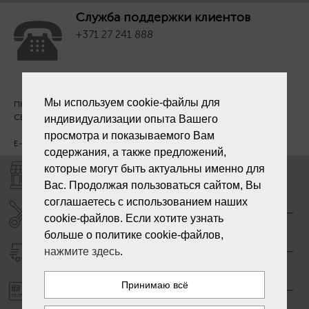
Служба поддержки клиентов
+371 27 241 888
Мы используем cookie-файлы для
ПН. - ПТ. 09:00 - 18:00
СБ - ВС - выходной
индивидуализации опыта Вашего
просмотра и показываемого Вам
E-mail:
info@laiksjewellery.lv
содержания, а также предложений,
которые могут быть актуальны именно для
МАГАЗИНЫ "LAIKS"
Вас. Продолжая пользоваться сайтом, Вы
соглашаетесь с использованием наших
СЕРВИС ЦЕНТР "LAIKS"
cookie-файлов. Если хотите узнать
больше о политике cookie-файлов,
нажмите здесь
.
ДОСТАВКА
ОПЛАТА ЗАКАЗА