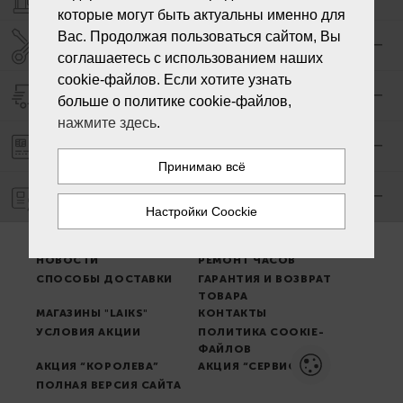
которые могут быть актуальны именно для
Вас. Продолжая пользоваться сайтом, Вы
СЕРВИС ЦЕНТР "LAIKS"
соглашаетесь с использованием наших
cookie-файлов. Если хотите узнать
ДОСТАВКА
больше о политике cookie-файлов,
нажмите здесь
.
ОПЛАТА ЗАКАЗА
ГАРАНТИЯ
МЕСТО ВЫДАЧИ ТОВАРА
УСЛОВИЯ ПОЛЬЗОВАНИЯ
НОВОСТИ
РЕМОНТ ЧАСОВ
СПОСОБЫ ДОСТАВКИ
ГАРАНТИЯ И ВОЗВРАТ
ТОВАРА
МАГАЗИНЫ "LAIKS"
КОНТАКТЫ
УСЛОВИЯ АКЦИИ
ПОЛИТИКА COOKIE-
ФАЙЛОВ
АКЦИЯ “КОРОЛЕВА”
АКЦИЯ “СЕРВИС”
ПОЛНАЯ ВЕРСИЯ САЙТА