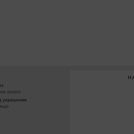
Н
ет
лое золото
д украшения
льцо