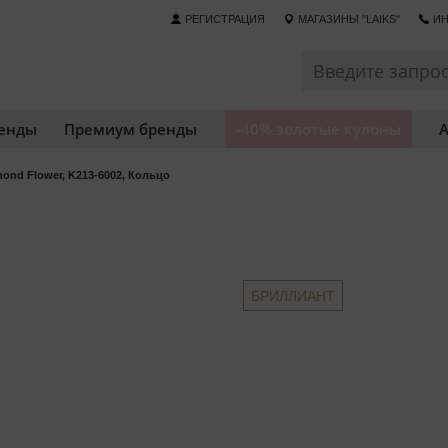
РЕГИСТРАЦИЯ
МАГАЗИНЫ "LAIKS"
ИН
енды
Премиум бренды
-40% золотые кулоны
А
ond Flower, K213-6002, Кольцо
БРИЛЛИАНТ