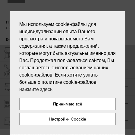
ПН. - ПТ. 09:00 - 18:00
Мы используем cookie-файлы для
СБ - ВС - выходной
индивидуализации опыта Вашего
просмотра и показываемого Вам
E-mail:
info@laiksjewellery.lv
содержания, а также предложений,
МАГАЗИНЫ "LAIKS"
которые могут быть актуальны именно для
Вас. Продолжая пользоваться сайтом, Вы
соглашаетесь с использованием наших
СЕРВИС ЦЕНТР "LAIKS"
cookie-файлов. Если хотите узнать
больше о политике cookie-файлов,
ДОСТАВКА
нажмите здесь
.
ОПЛАТА ЗАКАЗА
ГАРАНТИЯ