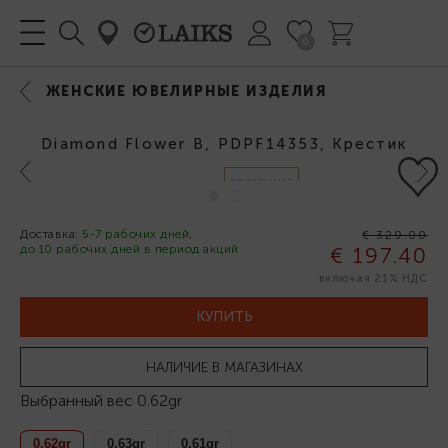
0
ЖЕНСКИЕ ЮВЕЛИРНЫЕ ИЗДЕЛИЯ
Diamond Flower B, PDPF14353, Крестик
Previous
Next
БРИЛЛИАНТ
Доставка:
5-7 рабочих дней,
€ 329.00
до 10 рабочих дней в период акций
€ 197.40
-40%
включая 21% НДС
КУПИТЬ
НАЛИЧИЕ В МАГАЗИНАХ
Выбранный вес
0.62gr
0.62gr
0.63gr
0.61gr