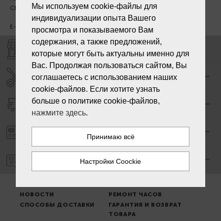
Мы используем cookie-файлы для
СБ - ВС - выходной
индивидуализации опыта Вашего
E-mail:
info@laiksjewellery.lv
просмотра и показываемого Вам
содержания, а также предложений,
МАГАЗИНЫ "LAIKS"
которые могут быть актуальны именно для
Вас. Продолжая пользоваться сайтом, Вы
СЕРВИС ЦЕНТР "LAIKS"
соглашаетесь с использованием наших
cookie-файлов. Если хотите узнать
больше о политике cookie-файлов,
ДОСТАВКА
нажмите здесь
.
ОПЛАТА ЗАКАЗА
ГАРАНТИЯ
МЕСТО ВЫДАЧИ ТОВАРА
УСЛОВИЯ ПОЛЬЗОВАНИЯ
НОВОСТИ
РЕМОНТ ЧАСОВ
СПОСОБЫ ДОСТАВКИ
ГАРАНТИЯ И ВОЗВРАТ
ТОВАРА