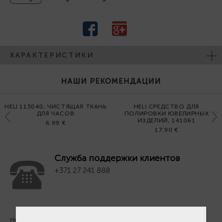
ХАРАКТЕРИСТИКИ
НАШИ РЕКОМЕНДАЦИИ
HELI 113040, ЧИСТЯЩАЯ ТКАНЬ
HELI СРЕДСТВО ДЛЯ
ДЛЯ ЧАСОВ
ПОЛИРОВКИ ЮВЕЛИРНЫХ
Previous
Next
ИЗДЕЛИЙ, 141061
6.99 €
17.90 €
Служба поддержки клиентов
+371 27 241 888
ПН. - ПТ. 09:00 - 18:00