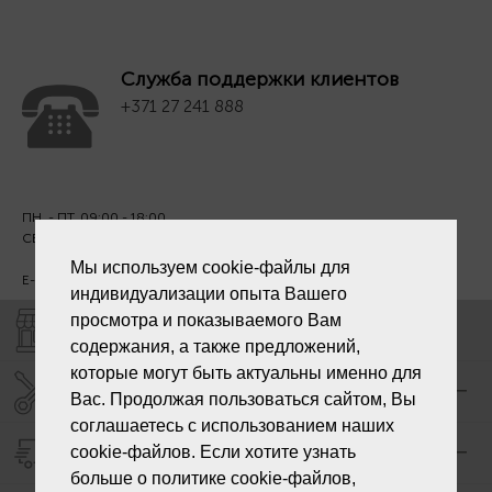
Служба поддержки клиентов
+371 27 241 888
ПН. - ПТ. 09:00 - 18:00
СБ - ВС - выходной
Мы используем cookie-файлы для
E-mail:
info@laiksjewellery.lv
индивидуализации опыта Вашего
просмотра и показываемого Вам
МАГАЗИНЫ "LAIKS"
содержания, а также предложений,
которые могут быть актуальны именно для
СЕРВИС ЦЕНТР "LAIKS"
Вас. Продолжая пользоваться сайтом, Вы
соглашаетесь с использованием наших
cookie-файлов. Если хотите узнать
ДОСТАВКА
больше о политике cookie-файлов,